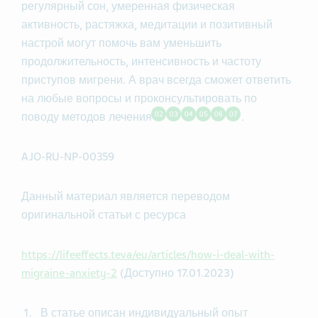
регулярный сон, умеренная физическая
активность, растяжка, медитации и позитивный
настрой могут помочь вам уменьшить
продолжительность, интенсивность и частоту
приступов мигрени. А врач всегда сможет ответить
на любые вопросы и проконсультировать по
02
03
04
05
06
07
поводу методов лечения
.
AJO-RU-NP-00359
Данный материал является переводом
оригинальной статьи с ресурса
https://lifeeffects.teva/eu/articles/how-i-deal-with-
migraine-anxiety-2
(Доступно 17.01.2023)
В статье описан индивидуальный опыт