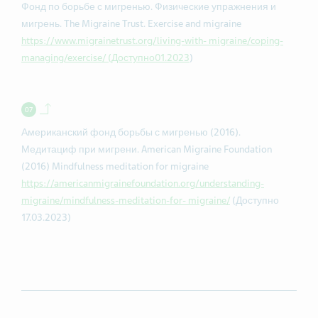
Фонд по борьбе с мигренью. Физические упражнения и
мигрень. The Migraine Trust. Exercise and migraine
https://www.migrainetrust.org/living-with- migraine/coping-
managing/exercise/ (Доступно01.2023
)
Back to contents.
Американский фонд борьбы с мигренью (2016).
Медитациф при мигрени. American Migraine Foundation
(2016) Mindfulness meditation for migraine
https://americanmigrainefoundation.org/understanding-
migraine/mindfulness-meditation-for- migraine/
(Доступно
17.03.2023)