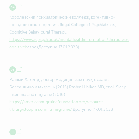
Back to contents.
Королевский психиатрический колледж, когнитивно-
поведенческая терапия. Royal College of Psychiatrists,
Cognitive Behavioural Therapy.
https://www.rcpsych.ac.uk/mentalhealthinformation/therapies/c
ognitiveb
aspx (Доступно 17.01.2023)
Back to contents.
Рашми Халкер, доктор медицинских наук, c cоавт.
Бессонница и мигрень (2016) Rashmi Halker, MD, et al. Sleep
insomnia and migraine (2016)
https://americanmigrainefoundation.org/resource-
library/sleep-insomnia-migraine/
Доступно (17.01.2023)
Back to contents.