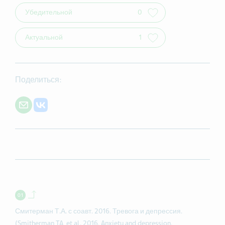
Убедительной
0
Актуальной
1
Поделиться:
Share with E-mail
Share on VK
Back to contents.
Смитерман Т.А. с соавт. 2016. Тревога и депрессия.
(Smitherman TA, et al. 2016. Anxiety and depression.