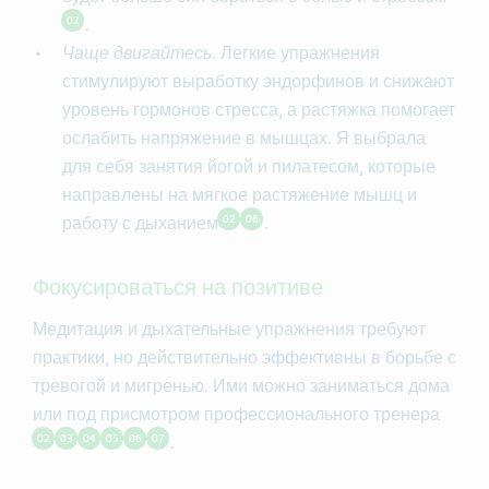
02
.
Чаще двигайтесь.
Легкие упражнения
стимулируют выработку эндорфинов и снижают
уровень гормонов стресса, а растяжка помогает
ослабить напряжение в мышцах. Я выбрала
для себя занятия йогой и пилатесом, которые
направлены на мягкое растяжение мышц и
02
06
работу с дыханием
.
Фокусироваться на позитиве
Медитация и дыхательные упражнения требуют
практики, но действительно эффективны в борьбе с
тревогой и мигренью. Ими можно заниматься дома
или под присмотром профессионального тренера
02
03
04
05
06
07
.