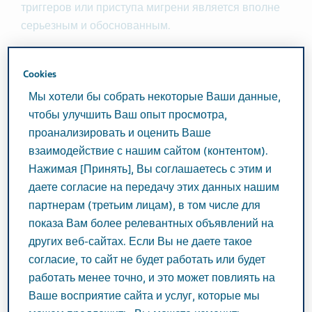
триггеров или приступа мигрени является вполне
серьезным и обоснованным.
Как тревога вызывает приступ мигрени?
Cookies
Мигрень и тревога – два состояния, которые могут
Мы хотели бы собрать некоторые Ваши данные,
поочередно сменять друг друга. Тревога и
чтобы улучшить Ваш опыт просмотра,
связанное с ней напряжение провоцируют приступ
проанализировать и оценить Ваше
мигрени, мигрень вызывает новую волну
взаимодействие с нашим сайтом (контентом).
беспокойства, что приводит к увеличению числа
Нажимая [Принять], Вы соглашаетесь с этим и
приступов и усилению беспокойства. Ещё тревога
даете согласие на передачу этих данных нашим
может вызывать бессонницу, которая тоже
партнерам (третьим лицам), в том числе для
является триггером мигрени. В итоге эти
показа Вам более релевантных объявлений на
проявления накапливаются как снежный ком, и вы
других веб-сайтах. Если Вы не даете такое
ходите по замкнутому кругу.
согласие, то сайт не будет работать или будет
работать менее точно, и это может повлиять на
Вот несколько психологических приемов, которые
Ваше восприятие сайта и услуг, которые мы