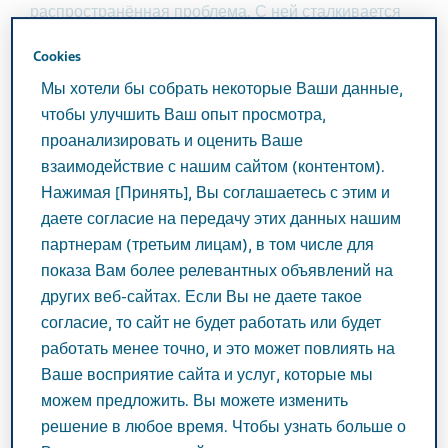
распространённая проблема. С ней сталкивается
48,9% мужчин в возрасте 20-77 лет, то есть
Cookies
01
практически каждый второй!
Но говорить об
Мы хотели бы собрать некоторые Ваши данные,
этом вслух не принято, поэтому проблема часто
чтобы улучшить Ваш опыт просмотра,
может оставаться без лечения и снижать качество
проанализировать и оценить Ваше
жизни не только самого мужчины, но и его близких.
взаимодействие с нашим сайтом (контентом).
Нажимая [Принять], Вы соглашаетесь с этим и
ЭД может снижать качество жизни мужчин.
даете согласие на передачу этих данных нашим
Интересные факты:
партнерам (третьим лицам), в том числе для
показа Вам более релевантных объявлений на
Среди факторов риска развития ЭД: депрессия,
других веб-сайтах. Если Вы не даете такое
ожирение, курение и т.д.;
согласие, то сайт не будет работать или будет
Раннее прекращение половой жизни
работать менее точно, и это может повлиять на
02
коррелирует с показателем смертности
;
Ваше восприятие сайта и услуг, которые мы
У мужчин с высокой частотой оргазма риск
можем предложить. Вы можете изменить
смертности ниже на 50% по сравнению с
решение в любое время. Чтобы узнать больше о
03
мужчинами с низкой частотой оргазма
.