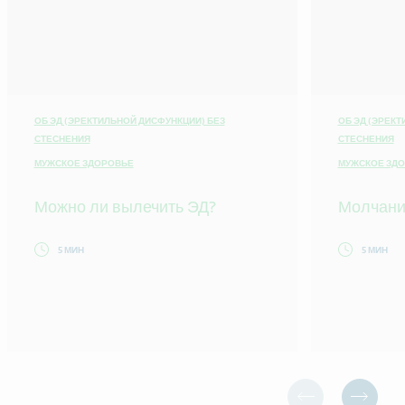
ОБ ЭД (ЭРЕКТИЛЬНОЙ ДИСФУНКЦИИ) БЕЗ
ОБ ЭД (ЭРЕКТ
СТЕСНЕНИЯ
СТЕСНЕНИЯ
МУЖСКОЕ ЗДОРОВЬЕ
МУЖСКОЕ ЗД
Можно ли вылечить ЭД?
Молчание
5 МИН
5 МИН