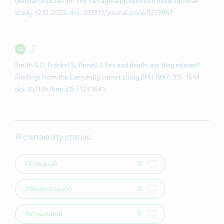
general population: The Yamagata prospective observational
study. 12.12.2022. doi: 10.1371/journal.pone.0277967
Back to contents.
Smith G D, Frankel S, Yarnell J. Sex and death: are they related?
Findings from the Caerphilly cohort study BMJ 1997; 315 :1641
doi:10.1136/bmj.315.7123.1641.
Я считаю эту статью:
Полезной
0
Убедительной
0
Актуальной
0