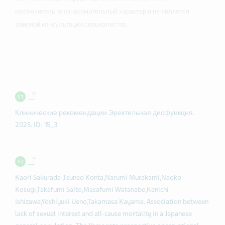
исключительно ознакомительный характер и не является
заменой консультации специалистов.
Back to contents.
Клинические рекомендации Эректильная дисфункция.
2025. ID: 15_3
Back to contents.
Kaori Sakurada ,Tsuneo Konta,Narumi Murakami,Naoko
Kosugi,Takafumi Saito,Masafumi Watanabe,Kenichi
Ishizawa,Yoshiyuki Ueno,Takamasa Kayama. Association between
lack of sexual interest and all-cause mortality in a Japanese