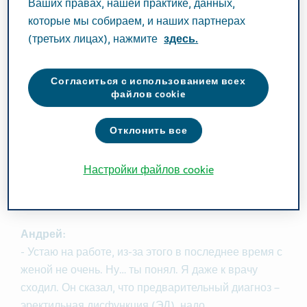
Ваших правах, нашей практике, данных,
которые мы собираем, и наших партнерах
Мы запускаем цикл материалов, в котором будем
(третьих лицах), нажмите
здесь.
разбирать ЭД без табу и запугиваний. Помогут нам
в этом два героя — Андрей и Сергей.
Согласиться с использованием всех
файлов cookie
Кафе. Вечер. Сергей недавно вернулся из отпуска
и привез Андрею сувенир. Друзья встретились
Отклонить все
после работы.
Настройки файлов cookie
Сергей:
-
Ты какой-то задумчивый сегодня. Всё нормально?
Андрей:
- Устаю на работе, из-за этого в последнее время с
женой не очень. Ну… ты понял. Я даже к врачу
сходил. Он сказал, что предварительный диагноз –
эректильная дисфункция (ЭД), надо