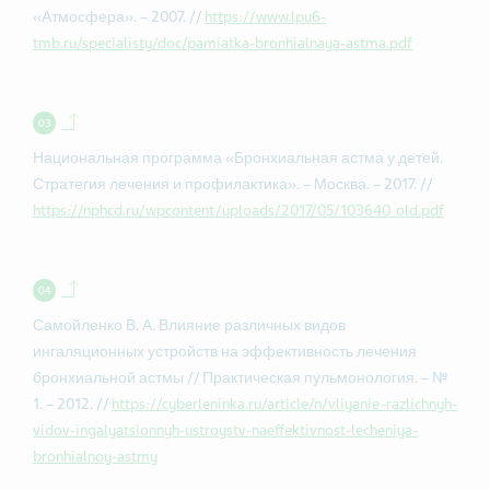
«Атмосфера». – 2007. //
https://www.lpu6-
tmb.ru/specialisty/doc/pamiatka-bronhialnaya-astma.pdf
Back to contents.
Национальная программа «Бронхиальная астма у детей.
Стратегия лечения и профилактика». – Москва. – 2017. //
https://nphcd.ru/wpcontent/uploads/2017/05/103640_old.pdf
Back to contents.
Самойленко В. А. Влияние различных видов
ингаляционных устройств на эффективность лечения
бронхиальной астмы // Практическая пульмонология. – №
1. – 2012. //
https://cyberleninka.ru/article/n/vliyanie-razlichnyh-
vidov-ingalyatsionnyh-ustroystv-naeffektivnost-lecheniya-
bronhialnoy-astmy