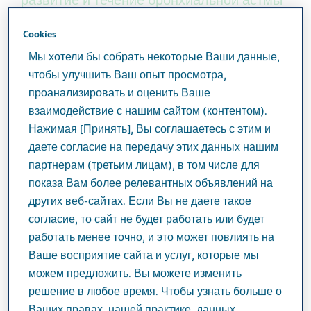
развитие и течение бронхиальной астмы
. Несоблюдение схемы лечения,
01
Cookies
сильные физические нагрузки или их
Мы хотели бы собрать некоторые Ваши данные,
полное отсутствие – все это может
чтобы улучшить Ваш опыт просмотра,
сказываться на здоровье пациента с
проанализировать и оценить Ваше
астмой и вызывать прогрессирование
взаимодействие с нашим сайтом (контентом).
Нажимая [Принять], Вы соглашаетесь с этим и
болезни. Как же научиться держать астму
даете согласие на передачу этих данных нашим
под контролем?
партнерам (третьим лицам), в том числе для
показа Вам более релевантных объявлений на
Устраните триггеры
других веб-сайтах. Если Вы не даете такое
согласие, то сайт не будет работать или будет
Определите ваши индивидуальные триггеры,
работать менее точно, и это может повлиять на
провоцирующие приступы и по возможности
Ваше восприятие сайта и услуг, которые мы
02
06
устраните их
. Если ваш триггер – это пыль,
можем предложить. Вы можете изменить
чаще устраивайте влажную уборку в доме (при
решение в любое время. Чтобы узнать больше о
этом лучше, если уборку будет выполнять кто-то
Ваших правах, нашей практике, данных,