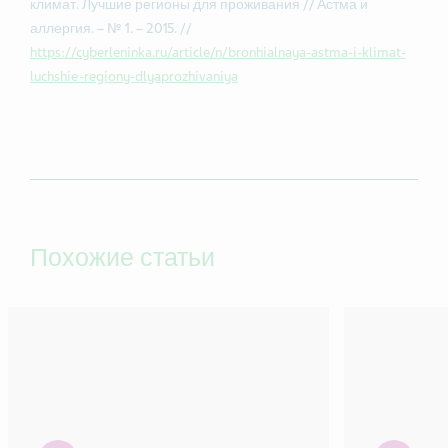
климат. Лучшие регионы для проживания // Астма и
аллергия. – № 1. – 2015. //
https://cyberleninka.ru/article/n/bronhialnaya-astma-i-klimat-
luchshie-regiony-dlyaprozhivaniya
Похожие статьи