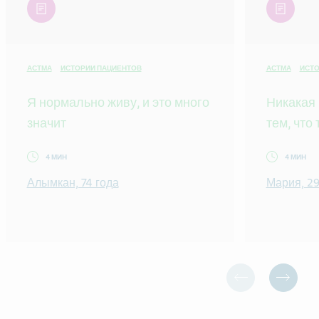
article
article
АСТМА
ИСТОРИИ ПАЦИЕНТОВ
АСТМА
ИСТО
Я нормально живу, и это много
Никакая 
значит
тем, что
4 МИН
4 МИН
Алымкан, 74 года
Мария, 29