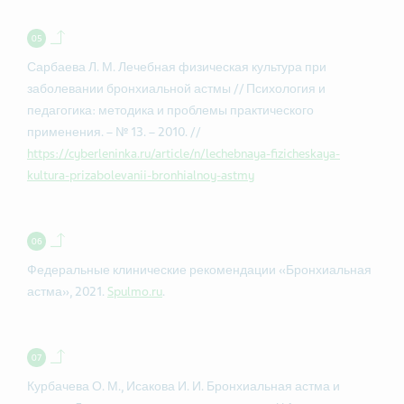
Back to contents.
Сарбаева Л. М. Лечебная физическая культура при
заболевании бронхиальной астмы // Психология и
педагогика: методика и проблемы практического
применения. – № 13. – 2010. //
https://cyberleninka.ru/article/n/lechebnaya-fizicheskaya-
kultura-prizabolevanii-bronhialnoy-astmy
Back to contents.
Федеральные клинические рекомендации «Бронхиальная
астма», 2021.
Spulmo.ru
.
Back to contents.
Курбачева О. М., Исакова И. И. Бронхиальная астма и