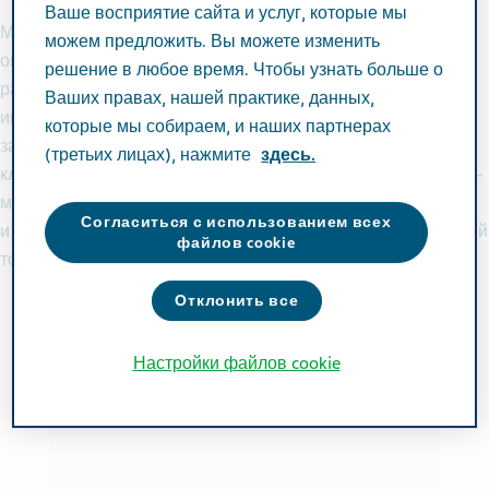
Ваше восприятие сайта и услуг, которые мы
Мы опираемся на научные принципы и наш многолетний
можем предложить. Вы можете изменить
опыт, чтобы создавать необходимые миру препараты,
решение в любое время. Чтобы узнать больше о
развивать
Ваших правах, нашей практике, данных,
инновационные методы лечения и совершенствовать
которые мы собираем, и наших партнерах
запуск новых дженериков и биосимиляров. Ради наших
(третьих лицах), нажмите
здесь.
клиентов – врачей, фармацевтов, пациентов и их близких –
мы всегда стремимся расширять научные границы
Согласиться с использованием всех
и обеспечивать доступ к качественным лекарствам в любой
файлов cookie
точке мира.
Отклонить все
Настройки файлов cookie