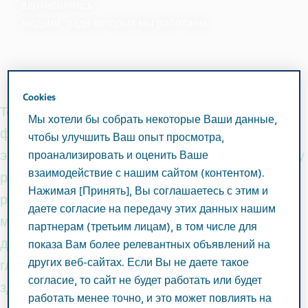
вдохновляясь
людьми, ради которых мы работаем.
Cookies
Teva - один из мировых лидеров на
Мы хотели бы собрать некоторые Ваши данные,
фармацевтическом рынке. Благодаря глубокой
чтобы улучшить Ваш опыт просмотра,
экспертизе в создании дженериков и активному
проанализировать и оценить Ваше
взаимодействие с нашим сайтом (контентом).
развитию инновационной терапии, компания
Нажимая [Принять], Вы соглашаетесь с этим и
расширяет возможности современной
даете согласие на передачу этих данных нашим
медицины. На протяжении более 120 лет
партнерам (третьим лицам), в том числе для
деятельности Teva придерживается своего
показа Вам более релевантных объявлений на
других веб-сайтах. Если Вы не даете такое
главного принципа —
Вместе
улучшаем
согласие, то сайт не будет работать или будет
здоровье.
работать менее точно, и это может повлиять на