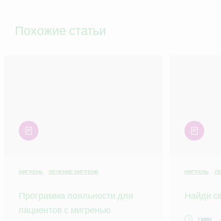
Похожие статьи
article
article
МИГРЕНЬ
ЛЕЧЕНИЕ МИГРЕНИ
МИГРЕНЬ
ЛЕ
Программа лояльности для
Найди св
пациентов с мигренью
1 МИН