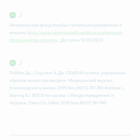
Back to contents.
Американский фонд борьбы с мигренью/упражнения и
мигрень
https://americanmigrainefoundation.org/resource-
library/exercise-migraine
_Доступно 12.03.2023/
Back to contents.
Роббли Дж., Старлинг А. Дж. СЕМЕНА успеха: управление
образом жизни при мигрени. Медицинский журнал
Кливлендской клиники. 2019 Nov;86(11):741-749. Robblee J.,
Starling A.J. SEEDS for success: Lifestyle management in
migraine. Cleve Clin J Med. 2019 Nov;86(11):741-749.