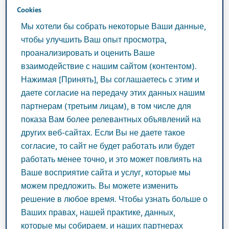
занятия спортом повышают выносливость
Cookies
организма, укрепляют мышцы, помогают обмену
Мы хотели бы собрать некоторые Ваши данные,
веществ, а также способствуют выработке
чтобы улучшить Ваш опыт просмотра,
эндорфинов, от которых зависит наше
проанализировать и оценить Ваше
01
психологическое состояние
.
взаимодействие с нашим сайтом (контентом).
Хотя мигрень накладывает определенные
Нажимая [Принять], Вы соглашаетесь с этим и
ограничения на спортивные занятия, а отдельные
даете согласие на передачу этих данных нашим
виды активностей даже могут оказаться
партнерам (третьим лицам), в том числе для
дополнительным провоцирующем фактором
показа Вам более релевантных объявлений на
приступа, соблюдая несколько несложных правил,
других веб-сайтах. Если Вы не даете такое
01
можно избежать неприятных эффектов
.
согласие, то сайт не будет работать или будет
работать менее точно, и это может повлиять на
Эндорфины – группа химических соединений,
Ваше восприятие сайта и услуг, которые мы
которые естественным путем вырабатываются в
можем предложить. Вы можете изменить
нейронах головного мозга и обладают
решение в любое время. Чтобы узнать больше о
способностью уменьшать боль и влиять на
Ваших правах, нашей практике, данных,
01
эмоциональное состояние организма
.
которые мы собираем, и наших партнерах